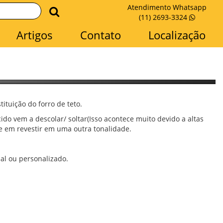
Atendimento Whatsapp
(11) 2693-3324
Artigos
Contato
Localização
tuição do forro de teto.
ido vem a descolar/ soltar(
Isso acontece muito devido a altas
te em revestir em uma outra tonalidade.
al ou personalizado.